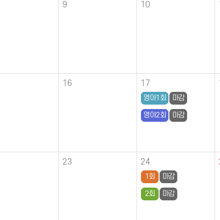
9
10
16
17
영아1회
마감
영아2회
마감
23
24
1회
마감
2회
마감