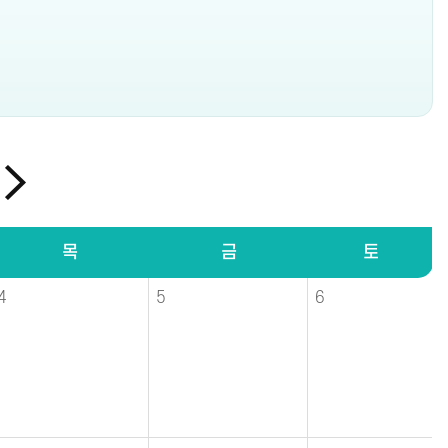
목
금
토
4
5
6