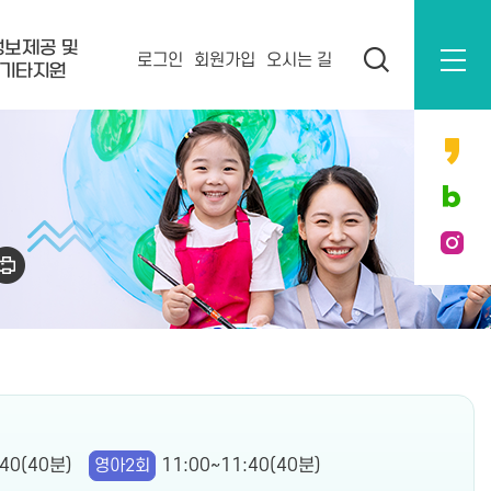
정보제공 및
로그인
회원가입
오시는 길
기타지원
:40(40분)
영아2회
11:00~11:40(40분)