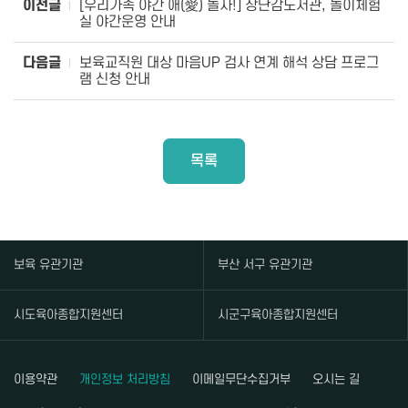
이전글
[우리가족 야간 애(愛) 놀자!] 장난감도서관, 놀이체험
실 야간운영 안내
다음글
보육교직원 대상 마음UP 검사 연계 해석 상담 프로그
램 신청 안내
목록
보육 유관기관
부산 서구 유관기관
시도육아종합지원센터
시군구육아종합지원센터
이용약관
개인정보 처리방침
이메일무단수집거부
오시는 길