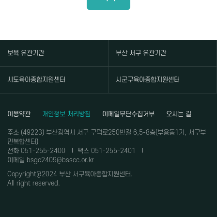
보육 유관기관
부산 서구 유관기관
시도육아종합지원센터
시군구육아종합지원센터
이용약관
개인정보 처리방침
이메일무단수집거부
오시는 길
주소 (49223) 부산광역시 서구 구덕로250번길 6,5-8층(부용동1가, 서구부
민복합센터)
전화 051-255-2400
팩스 051-255-2401
이메일 bsgc2409@bsscc.or.kr
Copyright@2024 부산 서구육아종합지원센터.
All right reserved.