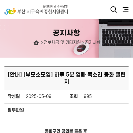
공지사항
정보제공 및 기타지원
공지사항
[안내] [부모소모임] 하루 5분 엄빠 목소리 동화 챌린
지
작성일
2025-05-09
조회
995
첨부파일
동화구연 강의를 들은 후